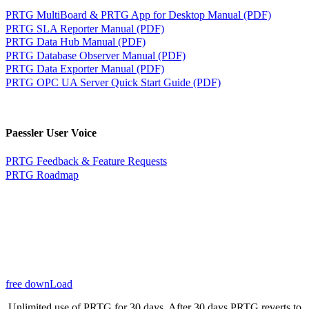
PRTG MultiBoard & PRTG App for Desktop Manual (PDF)
PRTG SLA Reporter Manual (PDF)
PRTG Data Hub Manual (PDF)
PRTG Database Observer Manual (PDF)
PRTG Data Exporter Manual (PDF)
PRTG OPC UA Server Quick Start Guide (PDF)
Paessler User Voice
PRTG Feedback & Feature Requests
PRTG Roadmap
free downLoad
Unlimited use of PRTG for 30 days. After 30 days PRTG reverts to