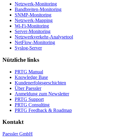
Netzwerk-Monitoring
Bandbreiten-Monitoring
SNMP-Monitoring
Netzwerk-Mapping
Wi-Fi-Monitoring
Server-Monitoring
Netzwerkverkehr-Analysetool
NetFlow-Monitoring
Syslog-Server
Nützliche links
PRTG Manual
Knowledge Base
Kundenerfolgsgeschichten
Über Paessler
Anmeldung zum Newsletter
PRTG Support
PRTG Consulting
PRTG Feedback & Roadmap
Kontakt
Paessler GmbH