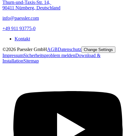
Thurn-und-Taxis-Str. 14,
90411 Nürnberg, Deutschland
info@paessler.com
+49 911 93775-0
Kontakt
©2026 Paessler GmbH
AGB
Datenschutz
Change Settings
Impressum
Sicherheitsproblem melden
Download &
Installation
Sitemap