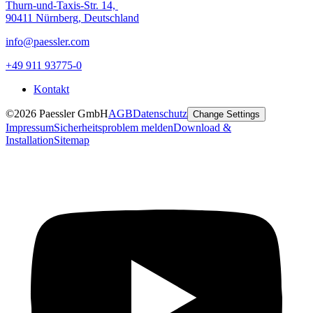
Thurn-und-Taxis-Str. 14,
90411 Nürnberg, Deutschland
info@paessler.com
+49 911 93775-0
Kontakt
©2026 Paessler GmbH
AGB
Datenschutz
Change Settings
Impressum
Sicherheitsproblem melden
Download &
Installation
Sitemap