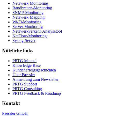
Netzwerk-Monitoring
Bandbreiten-Monitoring
SNMP-Monitoring
Netzwerk-Mapping
Wi-Fi-Monitoring
Server-Monitoring
Netzwerkverkehr-Analysetool
NetFlow-Monitoring
Syslog-Server
Nützliche links
PRTG Manual
Knowledge Base
Kundenerfolgsgeschichten
Über Paessler
Anmeldung zum Newsletter
PRTG Support
PRTG Consulting
PRTG Feedback & Roadmap
Kontakt
Paessler GmbH