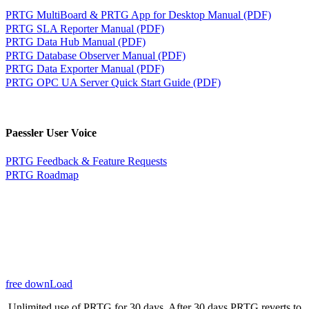
PRTG MultiBoard & PRTG App for Desktop Manual (PDF)
PRTG SLA Reporter Manual (PDF)
PRTG Data Hub Manual (PDF)
PRTG Database Observer Manual (PDF)
PRTG Data Exporter Manual (PDF)
PRTG OPC UA Server Quick Start Guide (PDF)
Paessler User Voice
PRTG Feedback & Feature Requests
PRTG Roadmap
free downLoad
Unlimited use of PRTG for 30 days. After 30 days PRTG reverts to