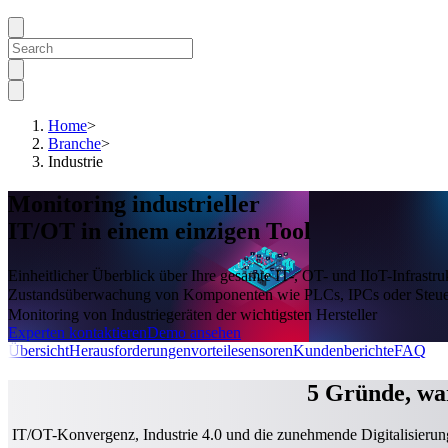
Home
>
Branche
>
Industrie
Monitoring industrieller
IT/OT in einem einzigen Tool
Einheitlicher Überblick über Ihre gesamte IT-, OT- und IIoT-Infrastruk
Zustandsüberwachung von Komponenten wie PLCs, IPCs oder Steu
Monitoring von Industriegeräten der wichtigsten Hersteller
Experten kontaktieren
Demo ansehen
Übersicht
Herausforderungen
vorteile
sensoren
Kundenberichte
FAQ
5 Gründe, wa
IT/OT-Konvergenz, Industrie 4.0 und die zunehmende Digitalisierung 