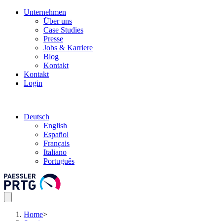
Unternehmen
Über uns
Case Studies
Presse
Jobs & Karriere
Blog
Kontakt
Kontakt
Login
Deutsch
English
Español
Français
Italiano
Português
Home
>