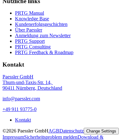
Nützliche links
PRTG Manual
Knowledge Base
Kundenerfolgsgeschichten
Über Paessler
Anmeldung zum Newsletter
PRTG Support
PRTG Consulting
PRTG Feedback & Roadmap
Kontakt
Paessler GmbH
Thurn-und-Taxis-Str. 14,
90411 Nürnberg, Deutschland
info@paessler.com
+49 911 93775-0
Kontakt
©2026 Paessler GmbH
AGB
Datenschutz
Change Settings
Impressum
Sicherheitsproblem melden
Download &