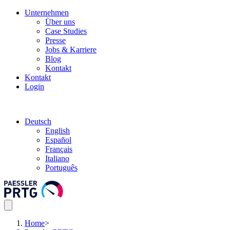
Unternehmen
Über uns
Case Studies
Presse
Jobs & Karriere
Blog
Kontakt
Kontakt
Login
Deutsch
English
Español
Français
Italiano
Português
Home
>