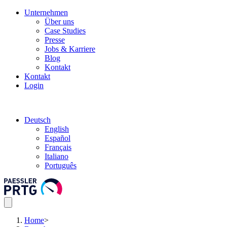
Unternehmen
Über uns
Case Studies
Presse
Jobs & Karriere
Blog
Kontakt
Kontakt
Login
Deutsch
English
Español
Français
Italiano
Português
Home
>