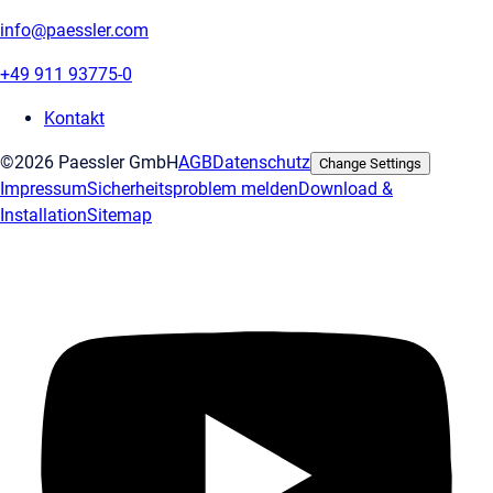
info@paessler.com
+49 911 93775-0
Kontakt
©2026 Paessler GmbH
AGB
Datenschutz
Change Settings
Impressum
Sicherheitsproblem melden
Download &
Installation
Sitemap