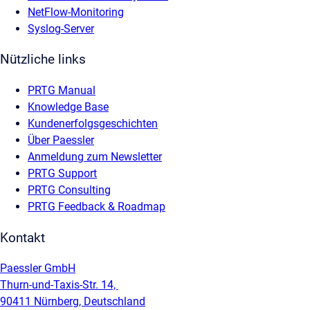
NetFlow-Monitoring
Syslog-Server
Nützliche links
PRTG Manual
Knowledge Base
Kundenerfolgsgeschichten
Über Paessler
Anmeldung zum Newsletter
PRTG Support
PRTG Consulting
PRTG Feedback & Roadmap
Kontakt
Paessler GmbH
Thurn-und-Taxis-Str. 14,
90411 Nürnberg, Deutschland