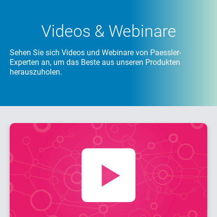
Videos & Webinare
Sehen Sie sich Videos und Webinare von Paessler-
Experten an, um das Beste aus unseren Produkten
herauszuholen.