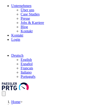
Unternehmen
Über uns
Case Studies
Presse
Jobs & Karriere
Blog
Kontakt
Kontakt
Login
Deutsch
English
Español
Français
Italiano
Português
Home
>