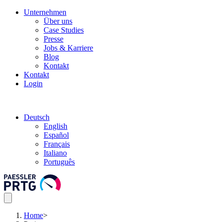
Unternehmen
Über uns
Case Studies
Presse
Jobs & Karriere
Blog
Kontakt
Kontakt
Login
Deutsch
English
Español
Français
Italiano
Português
Home
>