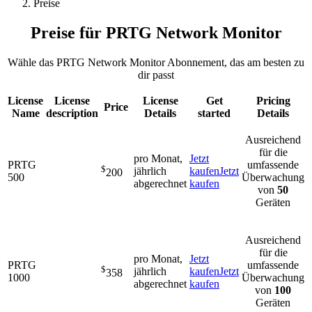
Preise
Preise für PRTG Network Monitor
Wähle das PRTG Network Monitor Abonnement, das am besten zu
dir passt
License
License
License
Get
Pricing
Price
Name
description
Details
started
Details
Ausreichend
für die
pro Monat,
Jetzt
PRTG
umfassende
$
jährlich
kaufen
Jetzt
200
500
Überwachung
abgerechnet
kaufen
von
50
Geräten
Ausreichend
für die
pro Monat,
Jetzt
PRTG
umfassende
$
jährlich
kaufen
Jetzt
358
1000
Überwachung
abgerechnet
kaufen
von
100
Geräten