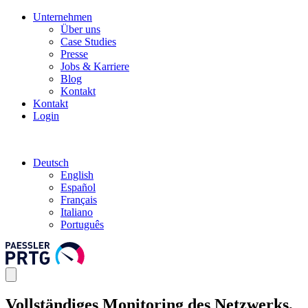
Unternehmen
Über uns
Case Studies
Presse
Jobs & Karriere
Blog
Kontakt
Kontakt
Login
Deutsch
English
Español
Français
Italiano
Português
Vollständiges Monitoring des Netzwerks,