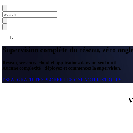
Supervision complète du réseau, zéro angl
Réseau, serveurs, cloud et applications dans un seul outil.
Aucune complexité - déployez et commencez la supervision.
ESSAI GRATUIT
EXPLORER LES CARACTÉRISTIQUES
V