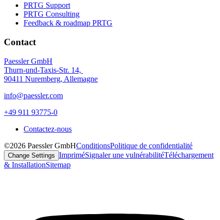
PRTG Support
PRTG Consulting
Feedback & roadmap PRTG
Contact
Paessler GmbH
Thurn-und-Taxis-Str. 14,
90411 Nuremberg, Allemagne
info@paessler.com
+49 911 93775-0
Contactez-nous
©2026 Paessler GmbH
Conditions
Politique de confidentialité
Imprimé
Signaler une vulnérabilité
Téléchargement
Change Settings
& Installation
Sitemap