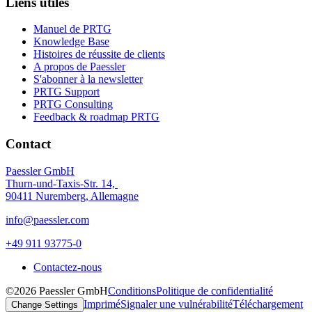
Liens utiles
Manuel de PRTG
Knowledge Base
Histoires de réussite de clients
A propos de Paessler
S'abonner à la newsletter
PRTG Support
PRTG Consulting
Feedback & roadmap PRTG
Contact
Paessler GmbH
Thurn-und-Taxis-Str. 14,
90411 Nuremberg, Allemagne
info@paessler.com
+49 911 93775-0
Contactez-nous
©2026 Paessler GmbH
Conditions
Politique de confidentialité
Imprimé
Signaler une vulnérabilité
Téléchargement
Change Settings