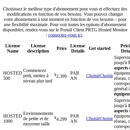
Choisissez le meilleur type d'abonnement pour vous et effectuez des
modifications en fonction de vos besoins. Vous pouvez changer
votre abonnement à tout moment en fonction de vos besoins – pour
une flexibilité maximale. Pour voir toutes les options d'abonnement
disponibles, rendez-vous sur le Portail Client PRTG Hosted Monitor
:
connectez-vous ici
.
License
License
License
Pric
Price
Get started
Name
description
Details
Deta
Supervi
jusqu'à
aspects
Commencez
HOSTED
PAR
équipem
$
petit, mettez à
Choisir
Choisir
2.399
500
AN
réseau, 
niveau plus tard
correspo
général 
équipem
Supervi
jusqu'à
aspects
Environnements
HOSTED
PAR
équipem
$
de petite et de
Choisir
Choisir
4.299
1000
AN
réseau, 
moyenne taille
correspo