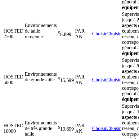
général 
équipem
Supervi
jusqu'à
Environnements
aspects
HOSTED
de taille
PAR
équipem
$
Choisir
Choisir
8.899
2500
moyenne
AN
réseau, 
correspo
général 
équipem
Supervi
jusqu'à
aspects
Environnements
HOSTED
PAR
équipem
$
de grande taille
Choisir
Choisir
15.599
5000
AN
réseau, 
correspo
général 
équipem
Supervi
jusqu'à
aspects
Environnements
équipem
HOSTED
PAR
$
de très grande
Choisir
Choisir
réseau, 
19.699
10000
AN
taille
correspo