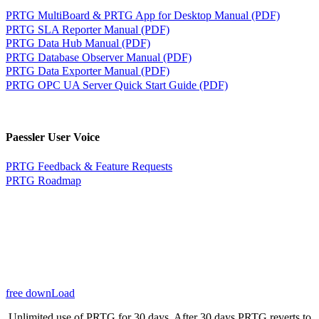
PRTG MultiBoard & PRTG App for Desktop Manual (PDF)
PRTG SLA Reporter Manual (PDF)
PRTG Data Hub Manual (PDF)
PRTG Database Observer Manual (PDF)
PRTG Data Exporter Manual (PDF)
PRTG OPC UA Server Quick Start Guide (PDF)
Paessler User Voice
PRTG Feedback & Feature Requests
PRTG Roadmap
free downLoad
Unlimited use of PRTG for 30 days. After 30 days PRTG reverts to