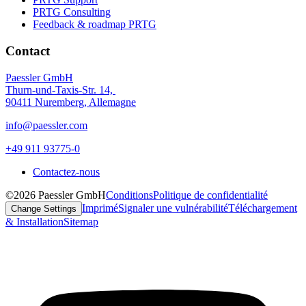
PRTG Consulting
Feedback & roadmap PRTG
Contact
Paessler GmbH
Thurn-und-Taxis-Str. 14,
90411 Nuremberg, Allemagne
info@paessler.com
+49 911 93775-0
Contactez-nous
©2026 Paessler GmbH
Conditions
Politique de confidentialité
Imprimé
Signaler une vulnérabilité
Téléchargement
Change Settings
& Installation
Sitemap