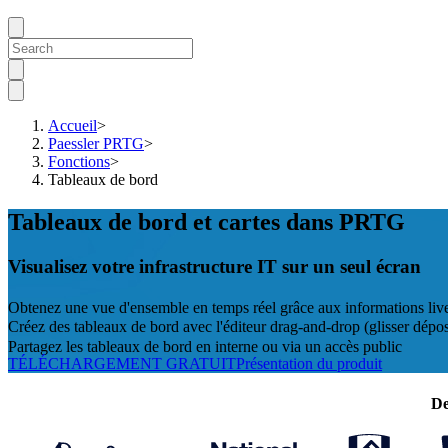
Accueil
>
Paessler PRTG
>
Fonctions
>
Tableaux de bord
Tableaux de bord et cartes dans PRTG
Visualisez votre infrastructure IT sur un seul écran
Obtenez une vue d'ensemble en temps réel grâce aux informations live 
Créez des tableaux de bord avec l'éditeur drag-and-drop (glisser dépos
Partagez les tableaux de bord en interne ou via un accès public
TÉLÉCHARGEMENT GRATUIT
Présentation du produit
De