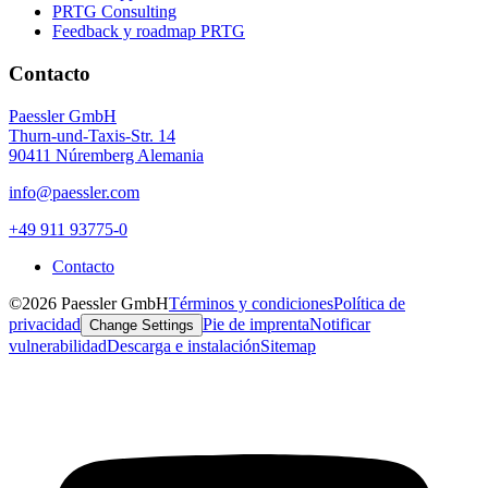
PRTG Consulting
Feedback y roadmap PRTG
Contacto
Paessler GmbH
Thurn-und-Taxis-Str. 14
90411 Núremberg Alemania
info@paessler.com
+49 911 93775-0
Contacto
©2026 Paessler GmbH
Términos y condiciones
Política de
privacidad
Pie de imprenta
Notificar
Change Settings
vulnerabilidad
Descarga e instalación
Sitemap