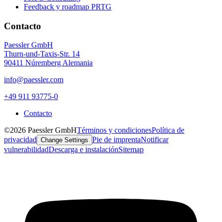
Feedback y roadmap PRTG
Contacto
Paessler GmbH
Thurn-und-Taxis-Str. 14
90411 Núremberg Alemania
info@paessler.com
+49 911 93775-0
Contacto
©2026 Paessler GmbH
Términos y condiciones
Política de
privacidad
Pie de imprenta
Notificar
Change Settings
vulnerabilidad
Descarga e instalación
Sitemap