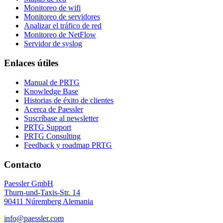
Monitoreo de wifi
Monitoreo de servidores
Analizar el tráfico de red
Monitoreo de NetFlow
Servidor de syslog
Enlaces útiles
Manual de PRTG
Knowledge Base
Historias de éxito de clientes
Acerca de Paessler
Suscríbase al newsletter
PRTG Support
PRTG Consulting
Feedback y roadmap PRTG
Contacto
Paessler GmbH
Thurn-und-Taxis-Str. 14
90411 Núremberg Alemania
info@paessler.com