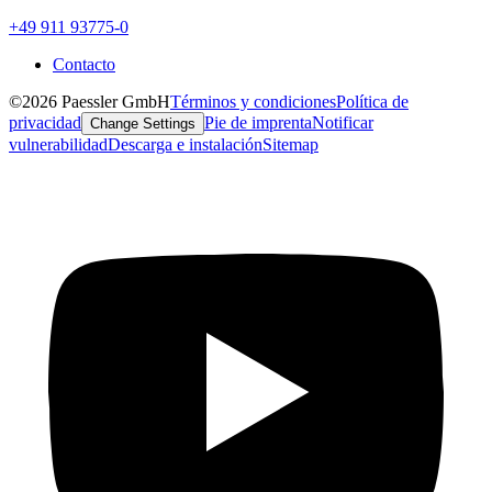
+49 911 93775-0
Contacto
©2026 Paessler GmbH
Términos y condiciones
Política de
privacidad
Pie de imprenta
Notificar
Change Settings
vulnerabilidad
Descarga e instalación
Sitemap