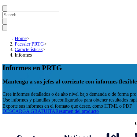
Home
>
Paessler PRTG
>
Características
>
Informes
Informes en PRTG
Mantenga a sus jefes al corriente con informes flexible
Cree informes detallados o de alto nivel bajo demanda o de forma pr
Use informes y plantillas preconfigurados para obtener resultados ráp
Exporte sus informes en el formato que desee, como HTML o PDF
DESCARGA GRATUITA
Resumen del producto
C