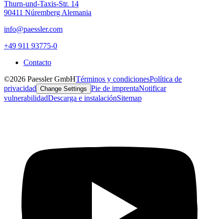
Thurn-und-Taxis-Str. 14
90411 Núremberg Alemania
info@paessler.com
+49 911 93775-0
Contacto
©2026 Paessler GmbH
Términos y condiciones
Política de
privacidad
Pie de imprenta
Notificar
Change Settings
vulnerabilidad
Descarga e instalación
Sitemap