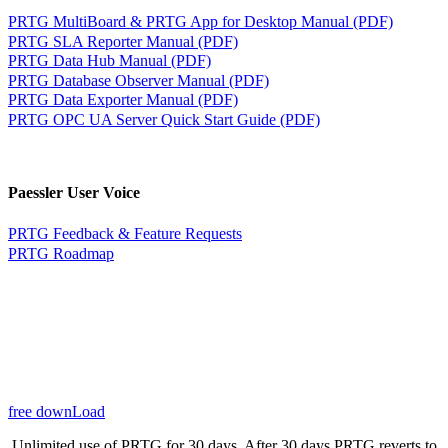
PRTG MultiBoard & PRTG App for Desktop Manual (PDF)
PRTG SLA Reporter Manual (PDF)
PRTG Data Hub Manual (PDF)
PRTG Database Observer Manual (PDF)
PRTG Data Exporter Manual (PDF)
PRTG OPC UA Server Quick Start Guide (PDF)
Paessler User Voice
PRTG Feedback & Feature Requests
PRTG Roadmap
free downLoad
Unlimited use of PRTG for 30 days. After 30 days PRTG reverts to