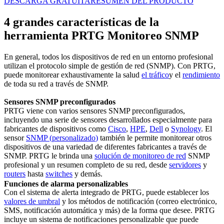
DESCARGA GRATUITA
RESUMEN DEL PRODUCTO
4 grandes características de la
herramienta PRTG Monitoreo SNMP
En general, todos los dispositivos de red en un entorno profesional
utilizan el protocolo simple de gestión de red (SNMP). Con PRTG,
puede monitorear exhaustivamente la salud
el tráfico
y el
rendimiento
de toda su red a través de SNMP.
Sensores SNMP preconfigurados
PRTG viene con varios sensores SNMP preconfigurados,
incluyendo una serie de sensores desarrollados especialmente para
fabricantes de dispositivos como
Cisco
,
HPE
,
Dell
o
Synology
. El
sensor
SNMP (
personalizado
)
también le permite monitorear otros
dispositivos de una variedad de diferentes fabricantes a través de
SNMP. PRTG le brinda una
solución de monitoreo de red
SNMP
profesional y un resumen completo de su red, desde
servidores
y
routers
hasta
switches
y demás.
Funciones de alarma personalizables
Con el sistema de alerta integrado de PRTG, puede establecer los
valores de umbral
y los métodos de notificación (correo electrónico,
SMS, notificación automática y más) de la forma que desee. PRTG
incluye un sistema de notificaciones personalizable que puede