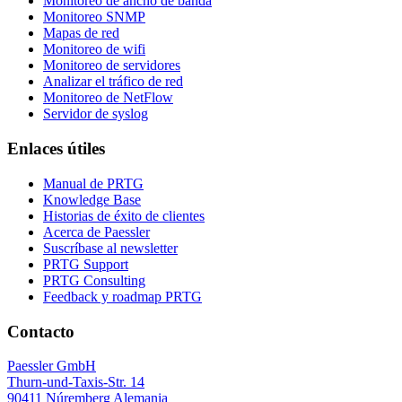
Monitoreo de ancho de banda
Monitoreo SNMP
Mapas de red
Monitoreo de wifi
Monitoreo de servidores
Analizar el tráfico de red
Monitoreo de NetFlow
Servidor de syslog
Enlaces útiles
Manual de PRTG
Knowledge Base
Historias de éxito de clientes
Acerca de Paessler
Suscríbase al newsletter
PRTG Support
PRTG Consulting
Feedback y roadmap PRTG
Contacto
Paessler GmbH
Thurn-und-Taxis-Str. 14
90411 Núremberg Alemania