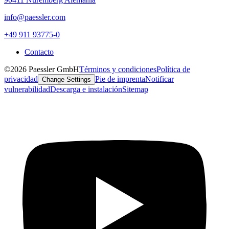
info@paessler.com
+49 911 93775-0
Contacto
©2026 Paessler GmbH
Términos y condiciones
Política de
privacidad
Pie de imprenta
Notificar
Change Settings
vulnerabilidad
Descarga e instalación
Sitemap