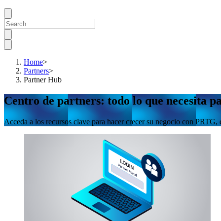
Home
>
Partners
>
Partner Hub
Centro de partners: todo lo que necesita p
Acceda a los recursos clave para hacer crecer su negocio con PRTG, des