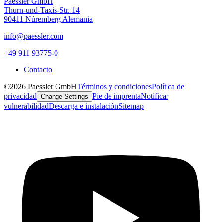
Paessler GmbH
Thurn-und-Taxis-Str. 14
90411 Núremberg Alemania
info@paessler.com
+49 911 93775-0
Contacto
©2026 Paessler GmbH
Términos y condiciones
Política de
privacidad
Pie de imprenta
Notificar
Change Settings
vulnerabilidad
Descarga e instalación
Sitemap