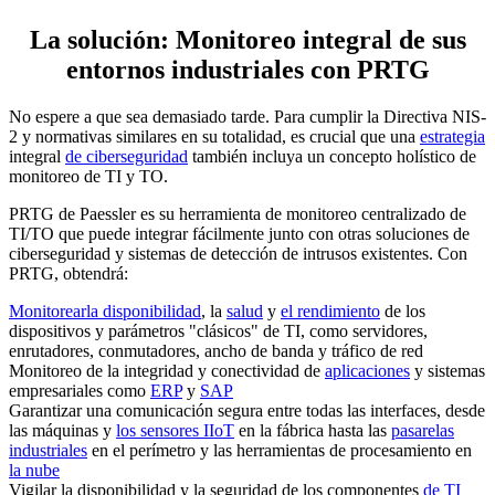
La solución: Monitoreo integral de sus
entornos industriales con PRTG
No espere a que sea demasiado tarde. Para cumplir la Directiva NIS-
2 y normativas similares en su totalidad, es crucial que una
estrategia
integral
de ciberseguridad
también incluya un concepto holístico de
monitoreo de TI y TO.
PRTG de Paessler es su herramienta de monitoreo centralizado de
TI/TO que puede integrar fácilmente junto con otras soluciones de
ciberseguridad y sistemas de detección de intrusos existentes. Con
PRTG, obtendrá:
Monitorear
la disponibilidad
, la
salud
y
el rendimiento
de los
dispositivos y parámetros "clásicos" de TI, como servidores,
enrutadores, conmutadores, ancho de banda y tráfico de red
Monitoreo de la integridad y conectividad de
aplicaciones
y sistemas
empresariales como
ERP
y
SAP
Garantizar una comunicación segura entre todas las interfaces, desde
las máquinas y
los sensores IIoT
en la fábrica hasta las
pasarelas
industriales
en el perímetro y las herramientas de procesamiento en
la nube
Vigilar la disponibilidad y la seguridad de los componentes
de TI