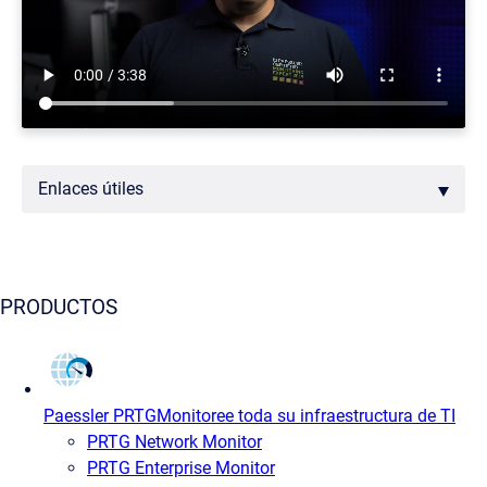
Enlaces útiles
PRODUCTOS
Paessler PRTG
Monitoree toda su infraestructura de TI
PRTG Network Monitor
PRTG Enterprise Monitor