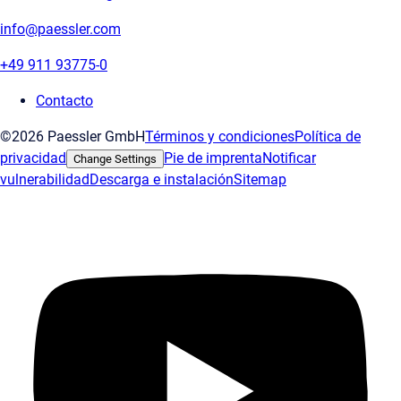
info@paessler.com
+49 911 93775-0
Contacto
©2026 Paessler GmbH
Términos y condiciones
Política de
privacidad
Pie de imprenta
Notificar
Change Settings
vulnerabilidad
Descarga e instalación
Sitemap