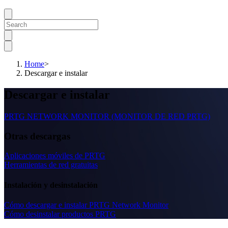
Home
>
Descargar e instalar
Descargar e instalar
PRTG NETWORK MONITOR (MONITOR DE RED PRTG)
Otras descargas
Aplicaciones móviles de PRTG
Herramientas de red gratuitas
Instalación y desinstalación
Cómo descargar e instalar PRTG Network Monitor
Cómo desinstalar productos PRTG