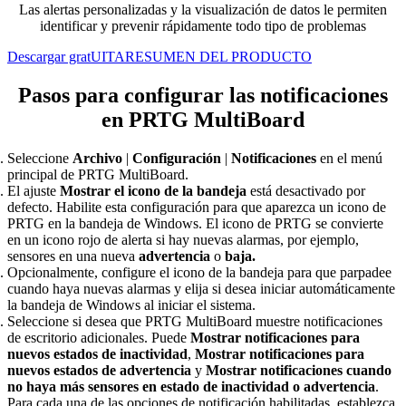
Las alertas personalizadas y la visualización de datos le permiten
identificar y prevenir rápidamente todo tipo de problemas
Descargar gratUITA
RESUMEN DEL PRODUCTO
Pasos para configurar las notificaciones
en PRTG MultiBoard
Seleccione
Archivo
|
Configuración
|
Notificaciones
en el menú
principal de PRTG MultiBoard.
El ajuste
Mostrar el icono de la bandeja
está desactivado por
defecto. Habilite esta configuración para que aparezca un icono de
PRTG en la bandeja de Windows. El icono de PRTG se convierte
en un icono rojo de alerta si hay nuevas alarmas, por ejemplo,
sensores en una nueva
advertencia
o
baja.
Opcionalmente, configure el icono de la bandeja para que parpadee
cuando haya nuevas alarmas y elija si desea iniciar automáticamente
la bandeja de Windows al iniciar el sistema.
Seleccione si desea que PRTG MultiBoard muestre notificaciones
de escritorio adicionales. Puede
Mostrar notificaciones para
nuevos estados de inactividad
,
Mostrar notificaciones para
nuevos estados de advertencia
y
Mostrar notificaciones cuando
no haya más sensores en estado de inactividad o advertencia
.
Para cada una de las opciones de notificación habilitadas, establezca