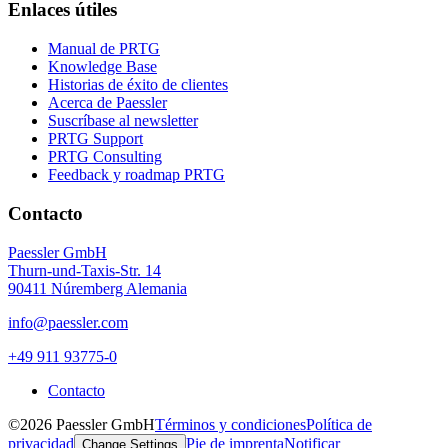
Enlaces útiles
Manual de PRTG
Knowledge Base
Historias de éxito de clientes
Acerca de Paessler
Suscríbase al newsletter
PRTG Support
PRTG Consulting
Feedback y roadmap PRTG
Contacto
Paessler GmbH
Thurn-und-Taxis-Str. 14
90411 Núremberg Alemania
info@paessler.com
+49 911 93775-0
Contacto
©2026 Paessler GmbH
Términos y condiciones
Política de
privacidad
Pie de imprenta
Notificar
Change Settings