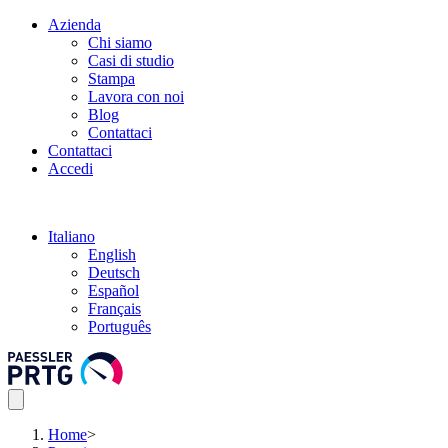
Azienda
Chi siamo
Casi di studio
Stampa
Lavora con noi
Blog
Contattaci
Contattaci
Accedi
Italiano
English
Deutsch
Español
Français
Português
Home
>