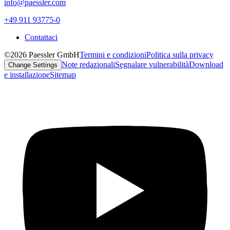
info@paessler.com
+49 911 93775-0
Contattaci
©2026 Paessler GmbH
Termini e condizioni
Politica sulla privacy
Note redazionali
Segnalare vulnerabilità
Download
Change Settings
e installazione
Sitemap