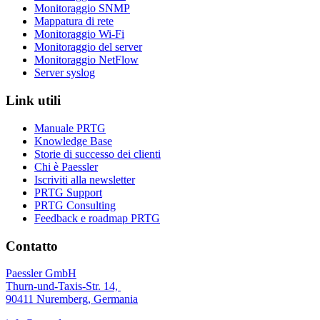
Monitoraggio SNMP
Mappatura di rete
Monitoraggio Wi-Fi
Monitoraggio del server
Monitoraggio NetFlow
Server syslog
Link utili
Manuale PRTG
Knowledge Base
Storie di successo dei clienti
Chi è Paessler
Iscriviti alla newsletter
PRTG Support
PRTG Consulting
Feedback e roadmap PRTG
Contatto
Paessler GmbH
Thurn-und-Taxis-Str. 14,
90411 Nuremberg, Germania