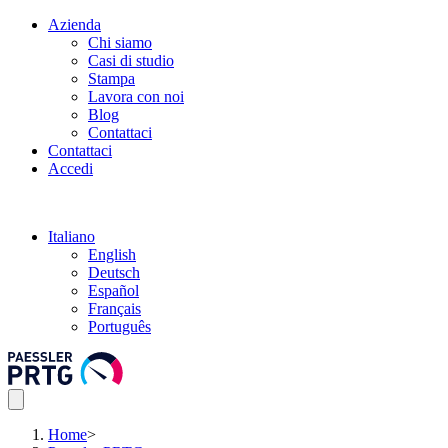
Azienda
Chi siamo
Casi di studio
Stampa
Lavora con noi
Blog
Contattaci
Contattaci
Accedi
Italiano
English
Deutsch
Español
Français
Português
Home
>