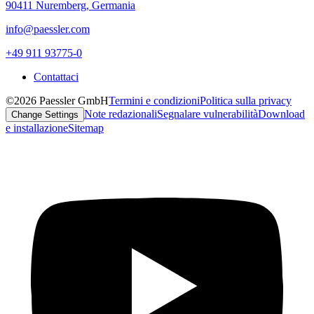
90411 Nuremberg, Germania
info@paessler.com
+49 911 93775-0
Contattaci
©2026 Paessler GmbH
Termini e condizioni
Politica sulla privacy
Note redazionali
Segnalare vulnerabilità
Download
Change Settings
e installazione
Sitemap