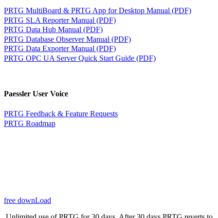
PRTG MultiBoard & PRTG App for Desktop Manual (PDF)
PRTG SLA Reporter Manual (PDF)
PRTG Data Hub Manual (PDF)
PRTG Database Observer Manual (PDF)
PRTG Data Exporter Manual (PDF)
PRTG OPC UA Server Quick Start Guide (PDF)
Paessler User Voice
PRTG Feedback & Feature Requests
PRTG Roadmap
free downLoad
Unlimited use of PRTG for 30 days. After 30 days PRTG reverts to