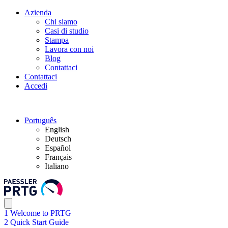
Azienda
Chi siamo
Casi di studio
Stampa
Lavora con noi
Blog
Contattaci
Contattaci
Accedi
Português
English
Deutsch
Español
Français
Italiano
1 Welcome to PRTG
2 Quick Start Guide