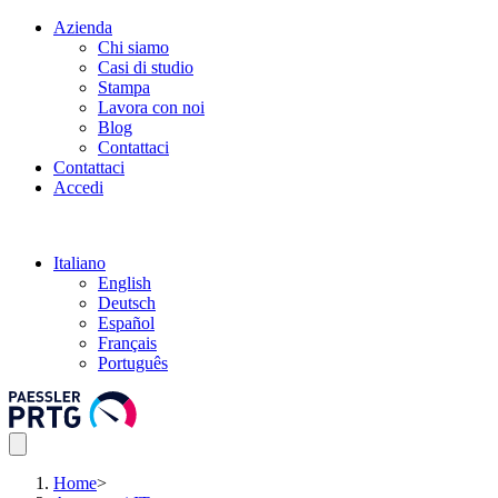
Azienda
Chi siamo
Casi di studio
Stampa
Lavora con noi
Blog
Contattaci
Contattaci
Accedi
Italiano
English
Deutsch
Español
Français
Português
Home
>