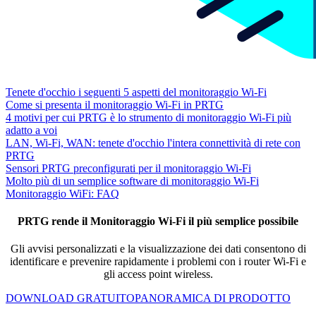
Tenete d'occhio i seguenti 5 aspetti del monitoraggio Wi-Fi
Come si presenta il monitoraggio Wi-Fi in PRTG
4 motivi per cui PRTG è lo strumento di monitoraggio Wi-Fi più
adatto a voi
LAN, Wi-Fi, WAN: tenete d'occhio l'intera connettività di rete con
PRTG
Sensori PRTG preconfigurati per il monitoraggio Wi-Fi
Molto più di un semplice software di monitoraggio Wi-Fi
Monitoraggio WiFi: FAQ
PRTG rende il Monitoraggio Wi-Fi il più semplice possibile
Gli avvisi personalizzati e la visualizzazione dei dati consentono di
identificare e prevenire rapidamente i problemi con i router Wi-Fi e
gli access point wireless.
DOWNLOAD GRATUITO
PANORAMICA DI PRODOTTO