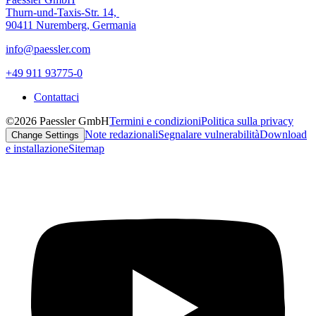
Thurn-und-Taxis-Str. 14,
90411 Nuremberg, Germania
info@paessler.com
+49 911 93775-0
Contattaci
©2026 Paessler GmbH
Termini e condizioni
Politica sulla privacy
Note redazionali
Segnalare vulnerabilità
Download
Change Settings
e installazione
Sitemap