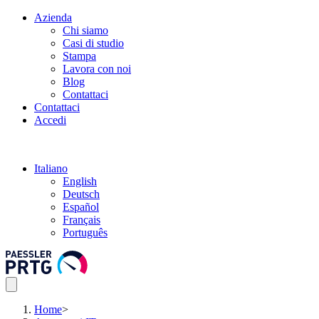
Azienda
Chi siamo
Casi di studio
Stampa
Lavora con noi
Blog
Contattaci
Contattaci
Accedi
Italiano
English
Deutsch
Español
Français
Português
Home
>