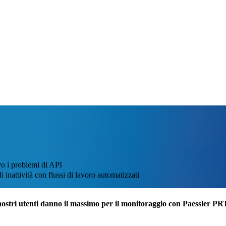
vo i problemi di API
i inattività con flussi di lavoro automatizzati
nostri utenti danno il massimo per il monitoraggio con Paessler P