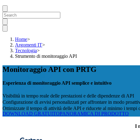
Home
>
Argomenti IT
>
Tecnologia
>
Strumento di monitoraggio API
Monitoraggio API con PRTG
Esperienza di monitoraggio API semplice e intuitivo
Visibilità in tempo reale delle prestazioni e delle dipendenze di API
Configurazione di avvisi personalizzati per affrontare in modo proatti
Ottimizzate il tempo di attività delle API e riducete al minimo i tempi d
DOWNLOAD GRATUITO
PANORAMICA DI PRODOTTO
I 