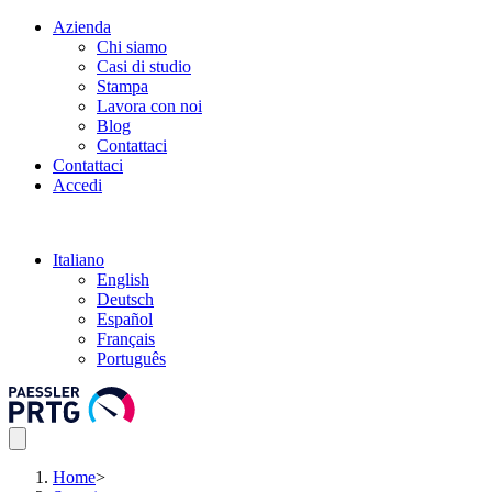
Azienda
Chi siamo
Casi di studio
Stampa
Lavora con noi
Blog
Contattaci
Contattaci
Accedi
Italiano
English
Deutsch
Español
Français
Português
Home
>