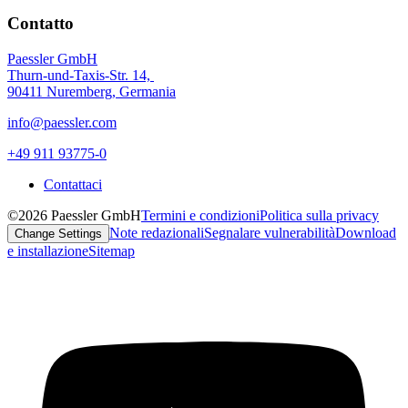
Contatto
Paessler GmbH
Thurn-und-Taxis-Str. 14,
90411 Nuremberg, Germania
info@paessler.com
+49 911 93775-0
Contattaci
©2026 Paessler GmbH
Termini e condizioni
Politica sulla privacy
Note redazionali
Segnalare vulnerabilità
Download
Change Settings
e installazione
Sitemap