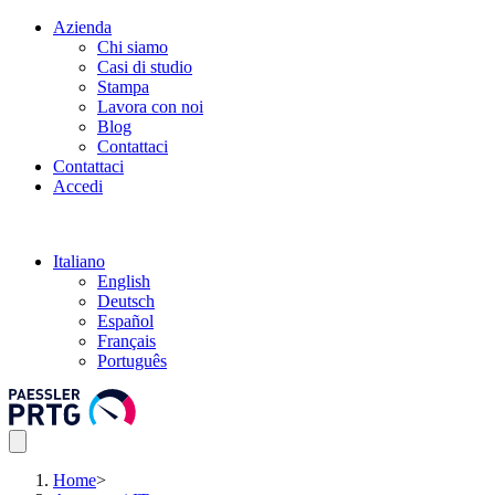
Azienda
Chi siamo
Casi di studio
Stampa
Lavora con noi
Blog
Contattaci
Contattaci
Accedi
Italiano
English
Deutsch
Español
Français
Português
Home
>