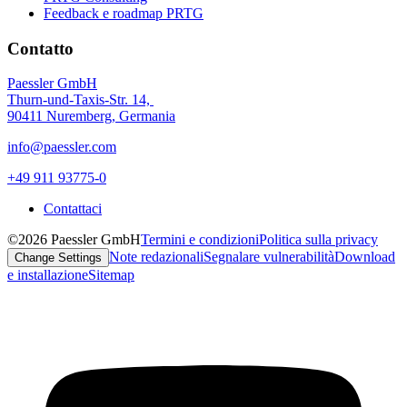
Feedback e roadmap PRTG
Contatto
Paessler GmbH
Thurn-und-Taxis-Str. 14,
90411 Nuremberg, Germania
info@paessler.com
+49 911 93775-0
Contattaci
©2026 Paessler GmbH
Termini e condizioni
Politica sulla privacy
Note redazionali
Segnalare vulnerabilità
Download
Change Settings
e installazione
Sitemap