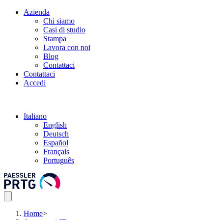
Azienda
Chi siamo
Casi di studio
Stampa
Lavora con noi
Blog
Contattaci
Contattaci
Accedi
Italiano
English
Deutsch
Español
Français
Português
Home
>