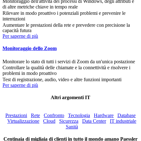
Monitoraggio dell'attività dei processi di Windows, degli attributi e
di altre metriche chiave in tempo reale
Rilevare in modo proattivo i potenziali problemi e prevenire le
interruzioni
Aumentare le prestazioni della rete e prevedere con precisione la
capacità futura
Per saperne di più
Monitoraggio dello Zoom
Monitorare lo stato di tutti i servizi di Zoom da un'unica postazione
Controllare la qualità delle chiamate e la connettività e risolvere i
problemi in modo proattivo
Test di registrazione, audio, video e altre funzioni importanti
Per saperne di più
Altri argomenti IT
Prestazioni
Rete
Confronto
Tecnologia
Hardware
Database
Virtualizzazione
Cloud
Sicurezza
Data Center
IT industriale
Sanità
Centinaia di migliaia di clienti in tutto il mondo amano Paessler