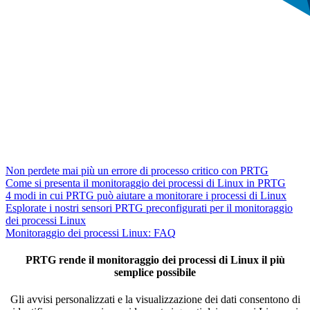
Non perdete mai più un errore di processo critico con PRTG
Come si presenta il monitoraggio dei processi di Linux in PRTG
4 modi in cui PRTG può aiutare a monitorare i processi di Linux
Esplorate i nostri sensori PRTG preconfigurati per il monitoraggio
dei processi Linux
Monitoraggio dei processi Linux: FAQ
PRTG rende il monitoraggio dei processi di Linux il più
semplice possibile
Gli avvisi personalizzati e la visualizzazione dei dati consentono di