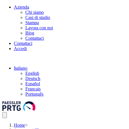
Azienda
Chi siamo
Casi di studio
Stampa
Lavora con noi
Blog
Contattaci
Contattaci
Accedi
Italiano
English
Deutsch
Español
Français
Português
Home
>