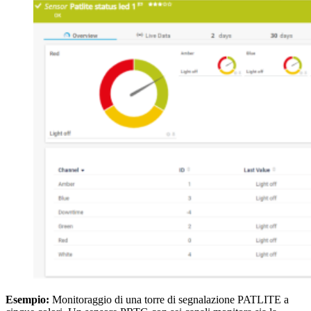
Esempio:
Monitoraggio di una torre di segnalazione PATLITE a