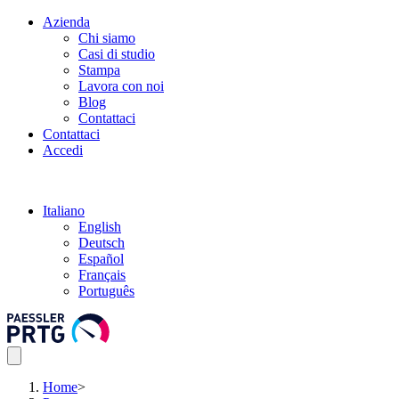
Azienda
Chi siamo
Casi di studio
Stampa
Lavora con noi
Blog
Contattaci
Contattaci
Accedi
Italiano
English
Deutsch
Español
Français
Português
Home
>