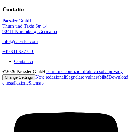
Contatto
Paessler GmbH
Thurn-und-Taxis-Str. 14,
90411 Nuremberg, Germania
info@paessler.com
+49 911 93775-0
Contattaci
©2026 Paessler GmbH
Termini e condizioni
Politica sulla privacy
Note redazionali
Segnalare vulnerabilità
Download
Change Settings
e installazione
Sitemap