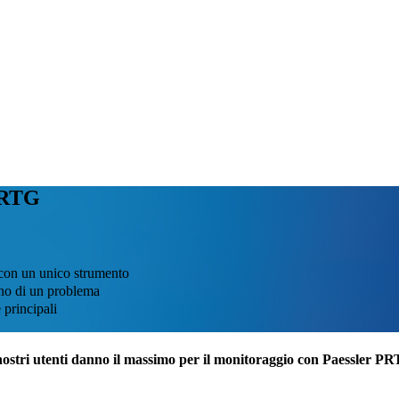
 PRTG
l, con un unico strumento
egno di un problema
e principali
nostri utenti danno il massimo per il monitoraggio con Paessler P