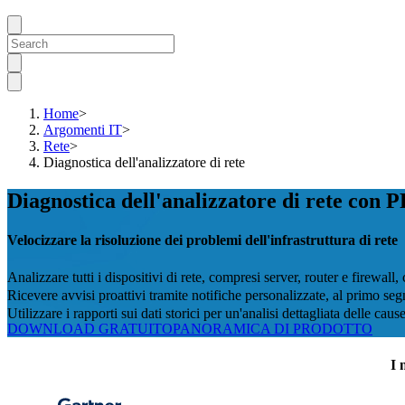
Home
>
Argomenti IT
>
Rete
>
Diagnostica dell'analizzatore di rete
Diagnostica dell'analizzatore di rete con
Velocizzare la risoluzione dei problemi dell'infrastruttura di rete
Analizzare tutti i dispositivi di rete, compresi server, router e firewal
Ricevere avvisi proattivi tramite notifiche personalizzate, al primo s
Utilizzare i rapporti sui dati storici per un'analisi dettagliata delle caus
DOWNLOAD GRATUITO
PANORAMICA DI PRODOTTO
I 