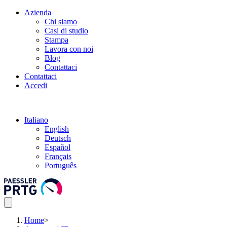
Azienda
Chi siamo
Casi di studio
Stampa
Lavora con noi
Blog
Contattaci
Contattaci
Accedi
Italiano
English
Deutsch
Español
Français
Português
Home
>