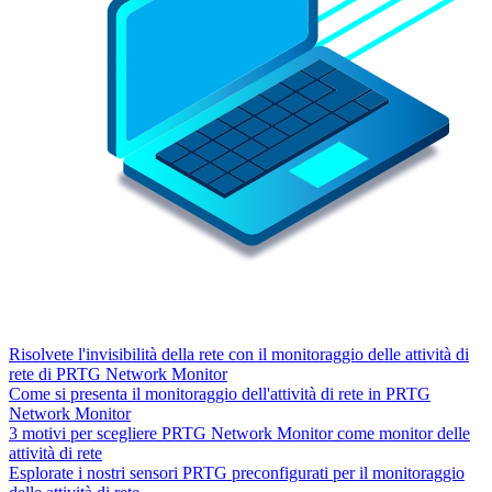
Risolvete l'invisibilità della rete con il monitoraggio delle attività di
rete di PRTG Network Monitor
Come si presenta il monitoraggio dell'attività di rete in PRTG
Network Monitor
3 motivi per scegliere PRTG Network Monitor come monitor delle
attività di rete
Esplorate i nostri sensori PRTG preconfigurati per il monitoraggio