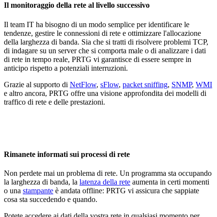
Il monitoraggio della rete al livello successivo
Il team IT ha bisogno di un modo semplice per identificare le
tendenze, gestire le connessioni di rete e ottimizzare l'allocazione
della larghezza di banda. Sia che si tratti di risolvere problemi TCP,
di indagare su un server che si comporta male o di analizzare i dati
di rete in tempo reale, PRTG vi garantisce di essere sempre in
anticipo rispetto a potenziali interruzioni.
Grazie al supporto di
NetFlow
,
sFlow
,
packet sniffing
,
SNMP
,
WMI
e altro ancora, PRTG offre una visione approfondita dei modelli di
traffico di rete e delle prestazioni.
Rimanete informati sui processi di rete
Non perdete mai un problema di rete. Un programma sta occupando
la larghezza di banda, la
latenza della rete
aumenta in certi momenti
o una
stampante
è andata offline: PRTG vi assicura che sappiate
cosa sta succedendo e quando.
Potete accedere ai dati della vostra rete in qualsiasi momento per