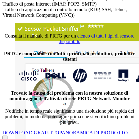
Traffico di posta Internet (IMAP, POP3, SMTP)
Traffico da applicazioni di controllo remoto (RDP, SSH, Telnet,
Virtual Network Computing (VNC))
Consulta il manuale di PRTG per un
elenco di tutti i tipi di sensore
disponibili.
PRTG è compatibile con tutti i principali produttori, prodotti e
sistemi
Trovate la causa del problema con la nostra soluzione di
monitoraggio dell'attività di rete PRTG Network Monitor
Notifiche in tempo reale significano una risoluzione più rapida dei
problemi, in modo da poter agire prima che si verifichino problemi
più gravi.
DOWNLOAD GRATUITO
PANORAMICA DI PRODOTTO