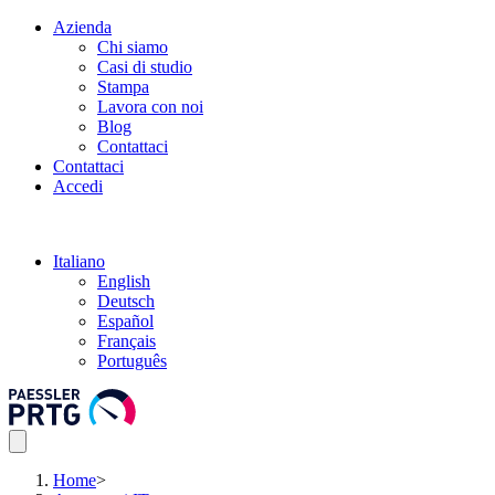
Azienda
Chi siamo
Casi di studio
Stampa
Lavora con noi
Blog
Contattaci
Contattaci
Accedi
Italiano
English
Deutsch
Español
Français
Português
Home
>