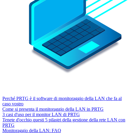
Perché PRTG è il software di monitoraggio della LAN che fa al
caso vostro
Come si presenta il monitoraggio della LAN in PRTG
3 casi d'uso per il monitor LAN di PRTG
Tenete d'occhio questi 5 pilastri della gestione della rete LAN con
PRTG
Monitoraggio della LAN: FAQ