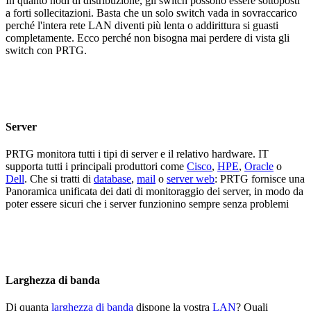
In quanto nodi di distribuzione, gli switch possono essere sottoposti
a forti sollecitazioni. Basta che un solo switch vada in sovraccarico
perché l'intera rete LAN diventi più lenta o addirittura si guasti
completamente. Ecco perché non bisogna mai perdere di vista gli
switch con PRTG.
Server
PRTG monitora tutti i tipi di server e il relativo hardware. IT
supporta tutti i principali produttori come
Cisco
,
HPE
,
Oracle
o
Dell
. Che si tratti di
database
,
mail
o
server web
: PRTG fornisce una
Panoramica unificata dei dati di monitoraggio dei server, in modo da
poter essere sicuri che i server funzionino sempre senza problemi
Larghezza di banda
Di quanta
larghezza di banda
dispone la vostra
LAN
? Quali