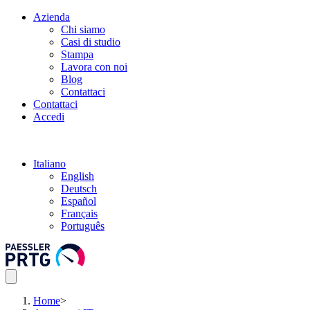
Azienda
Chi siamo
Casi di studio
Stampa
Lavora con noi
Blog
Contattaci
Contattaci
Accedi
Italiano
English
Deutsch
Español
Français
Português
Home
>