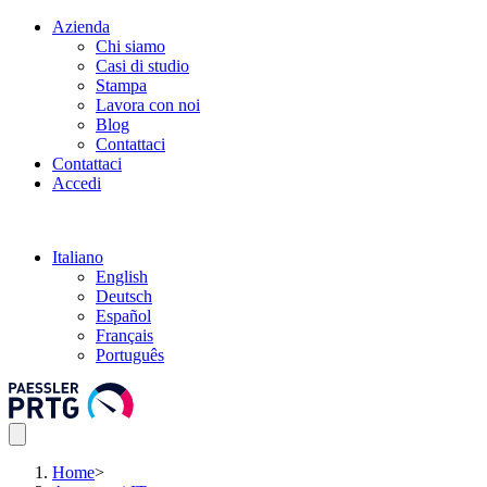
Azienda
Chi siamo
Casi di studio
Stampa
Lavora con noi
Blog
Contattaci
Contattaci
Accedi
Italiano
English
Deutsch
Español
Français
Português
Home
>