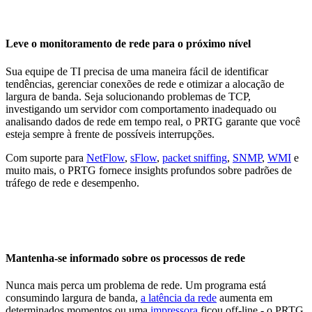
Leve o monitoramento de rede para o próximo nível
Sua equipe de TI precisa de uma maneira fácil de identificar
tendências, gerenciar conexões de rede e otimizar a alocação de
largura de banda. Seja solucionando problemas de TCP,
investigando um servidor com comportamento inadequado ou
analisando dados de rede em tempo real, o PRTG garante que você
esteja sempre à frente de possíveis interrupções.
Com suporte para
NetFlow
,
sFlow
,
packet sniffing
,
SNMP
,
WMI
e
muito mais, o PRTG fornece insights profundos sobre padrões de
tráfego de rede e desempenho.
Mantenha-se informado sobre os processos de rede
Nunca mais perca um problema de rede. Um programa está
consumindo largura de banda,
a latência da rede
aumenta em
determinados momentos ou uma
impressora
ficou off-line - o PRTG