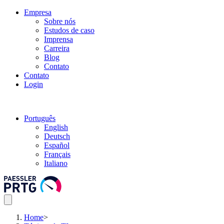
Empresa
Sobre nós
Estudos de caso
Imprensa
Carreira
Blog
Contato
Contato
Login
Português
English
Deutsch
Español
Français
Italiano
Home
>