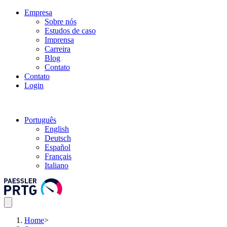
Empresa
Sobre nós
Estudos de caso
Imprensa
Carreira
Blog
Contato
Contato
Login
Português
English
Deutsch
Español
Français
Italiano
Home
>