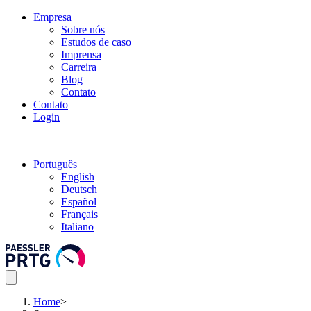
Empresa
Sobre nós
Estudos de caso
Imprensa
Carreira
Blog
Contato
Contato
Login
Português
English
Deutsch
Español
Français
Italiano
Home
>